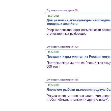
Эту новость просмотрели
364
18.04.2016
Для развития аквакультуры необходима
товарных хозяйств
Росрыболовство ищет возможности расш
отечественных рыбоводов
Эту новость просмотрели
438
18.04.2016
Поставки икры минтая из России могут 
Поставки икры минтая из России, как ожид
000 тонн
Эту новость просмотрели
468
18.04.2016
Японские рыбаки выловили редкую бо
"Акула носит меткое название - большеро
чтобы поймать планктон и другую пищу", 