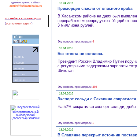
администратор сайта -
18.04.2016
admin@fishkamchatka.ru
Приморцев спасли от опасного краба
В Хасанском районе на днях был выявлен
последние комментарии
переработке морепродуктов. Ущерб от пр
все комментарии
(
)
3 миллиона рублей.
Эту новость просмотрели
4
18.04.2016
Без ответа не осталось
Президент России Владимир Путин поручи
с регулярными задержками зарплаты сотр
Шикотан.
Эту новость просмотрели
486
18.04.2016
Экспорт сельди с Сахалина сократился
На 52% сократился экспорт сельди, добы
Эту новость просмотрели
1
18.04.2016
В Славянке перекрыт источник постав