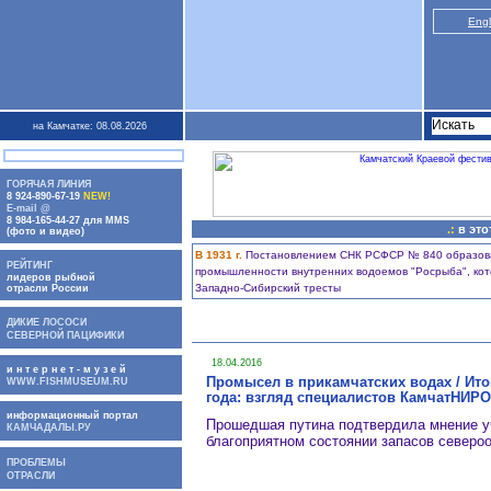
Engl
на Камчатке: 08.08.2026
ГОРЯЧАЯ ЛИНИЯ
8 924-890-67-19
NEW!
E-mail @
8 984-165-44-27 для MMS
.:
в это
(фото и видео)
В 1931 г.
Постановлением СНК РСФСР № 840 образова
РЕЙТИНГ
промышленности внутренних водоемов "Росрыба", кот
лидеров рыбной
Западно-Сибирский тресты
отрасли России
ДИКИЕ ЛОСОСИ
СЕВЕРНОЙ ПАЦИФИКИ
18.04.2016
и н т е р н е т - м у з е й
Промысел в прикамчатских водах / Ито
WWW.FISHMUSEUM.RU
года: взгляд специалистов КамчатНИРО
информационный портал
Прошедшая путина подтвердила мнение у
КАМЧАДАЛЫ.РУ
благоприятном состоянии запасов северо
ПРОБЛЕМЫ
ОТРАСЛИ