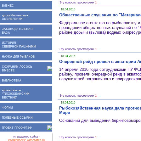
Эту новость просмотрели
1
БИЗНЕС
18.04.2016
Общественные слушания по "Материала
доска бесплатных
ОБЪЯВЛЕНИЙ
Федеральное агентство по рыболовству
проведении общественных слушаний по "
ЗАКОНОДАТЕЛЬНАЯ
районе добычи (вылова) водных биоресур
БАЗА
ИСТОРИЯ
СЕВЕРНОЙ ПАЦИФИКИ
Эту новость просмотрели
1
18.04.2016
НАУКА ДЛЯ РЫБАКОВ
Очередной рейд прошел в акватории А
СОХРАНИМ ЛОСОСЬ
14 апреля 2016 года сотрудниками ПУ ФС
ВМЕСТЕ
району, провели очередной рейд в аквато
нарушителей пограничного и природоохра
БИБЛИОТЕКА
архив газеты
"ТИХООКЕАНСКИЙ
Эту новость просмотрели
1
ВЕСТНИК"
18.04.2016
Рыбохозяйственная наука дала прогноз
ФОРУМ
Море
ПОЛЕЗНЫЕ ССЫЛКИ
Оснований для выведения беринговоморск
ПРОЕКТ ПРООН/ГЭФ
гл. редактор сайта -
Эту новость просмотрели
1
info@npacific.kamchatka.ru