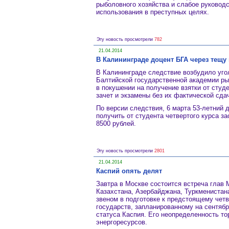
рыболовного хозяйства и слабое руководс
использования в преступных целях.
Эту новость просмотрели
782
21.04.2014
В Калининграде доцент БГА через тещу 
В Калининграде следствие возбудило уго
Балтийской государственной академии ры
в покушении на получение взятки от студе
зачет и экзамены без их фактической сда
По версии следствия, 6 марта 53-летний
получить от студента четвертого курса з
8500 рублей.
Эту новость просмотрели
2801
21.04.2014
Каспий опять делят
Завтра в Москве состоится встреча глав 
Казахстана, Азербайджана, Туркменистана
звеном в подготовке к предстоящему чет
государств, запланированному на сентябр
статуса Каспия. Его неопределенность то
энергоресурсов.