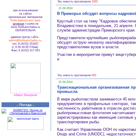
Эту новость просмотрели
1003
21.04.2014
при использовании
В Приморье обсудят вопросы кадровой
на сайтах
оригинальных материалов
Рыба Камчатского края
Круглый стол на тему "Кадровое обеспече
активная
ссылка на
Владивостоке в понедельник, 21 апреля. 
www.fishkamchatka.ru
службе администрации Приморского края.
ОБЯЗАТЕЛЬНА
администратор сайта -
Представители крупнейших рыбоперераб
admin@fishkamchatka.ru
,
обсудят острую нехватку квалифицирован
тел. 8 (4152) 251927
представителями вузов и власти.
(с 9:30-18:00 П-Кам).
Факс 8 (4152) 417-553
Участие в мероприятии примут вице-губер
и
Эту новость просмотрели
650
21.04.2014
Транснациональная организованная пр
промысла
обмен банером
В мире рыболовством занимаются 45 млн 
предприятиях в профильных секторах, та
.:
Погода
:.
численность работников в отрасли достиг
рыбопромысловая флотилия насчитывает б
зарегистрированы как имеющие силовые у
транспортировки рыбы.
Как считает Управление ООН по наркотикам
Drugs and Crime (UNODC), недостаточнос