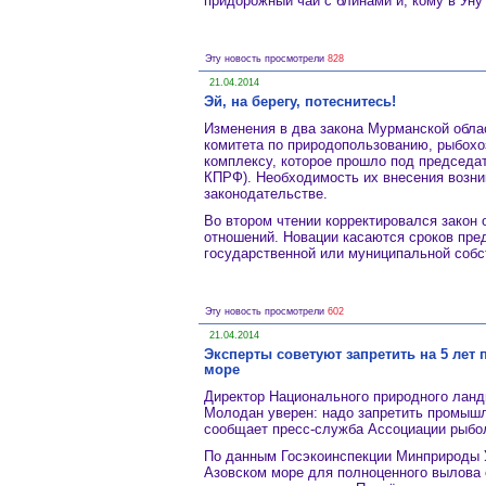
придорожный чай с блинами и, кому в Уну
Эту новость просмотрели
828
21.04.2014
Эй, на берегу, потеснитесь!
Изменения в два закона Мурманской обла
комитета по природопользованию, рыбох
комплексу, которое прошло под председа
КПРФ). Необходимость их внесения возни
законодательстве.
Во втором чтении корректировался закон
отношений. Новации касаются сроков пре
государственной или муниципальной собс
Эту новость просмотрели
602
21.04.2014
Эксперты советуют запретить на 5 ле
море
Директор Национального природного ланд
Молодан уверен: надо запретить промышл
сообщает пресс-служба Ассоциации рыбо
По данным Госэкоинспекции Минприроды У
Азовском море для полноценного вылова 