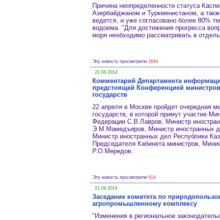
Причина неопределенности статуса Каспия
Азербайджаном и Туркменистаном, а такж
ведется, и уже согласовано более 80% те
водоема. "Для достижения прогресса воп
моря необходимо рассматривать в отдельн
Эту новость просмотрели
2644
21.04.2014
Комментарий Департамента информации
предстоящей Конференцией министров
государств
22 апреля в Москве пройдет очередная м
государств, в которой примут участие Ми
Федерации С.В.Лавров, Министр иностра
Э.М.Мамедъяров, Министр иностранных д
Министр иностранных дел Республики Каз
Председателя Кабинета министров, Мини
Р.О.Мередов.
Эту новость просмотрели
614
21.04.2014
Заседание комитета по природопользо
агропромышленному комплексу
"Изменения в региональное законодатель