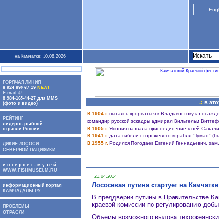
Engl
на Камчатке: 10.08.2026
ГОРЯЧАЯ ЛИНИЯ
8 924-890-67-19
NEW!
E-mail @
8 984-165-44-27 для MMS
.:
в это
(фото и видео)
В 1904 г.
пытаясь прорваться к Владивостоку из осажд
РЕЙТИНГ
командир русской эскадры адмирал Вильгельм Витгеф
лидеров рыбной
В 1905 г.
Япония назвала присоединение к ней Сахали
отрасли России
В 1941 г.
дата гибели сторожевого корабля "Туман" (бы
В 1955 г.
Родился Погодаев Евгений Геннадьевич, зам
ДИКИЕ ЛОСОСИ
СЕВЕРНОЙ ПАЦИФИКИ
и н т е р н е т - м у з е й
WWW.FISHMUSEUM.RU
21.04.2014
Лососевая путина стартует на Камчатке
информационный портал
КАМЧАДАЛЫ.РУ
В преддверии путины в Правительстве Ка
краевой комиссии по регулированию добы
ПРОБЛЕМЫ
ОТРАСЛИ
Объемы возможного вылова тихоокеански