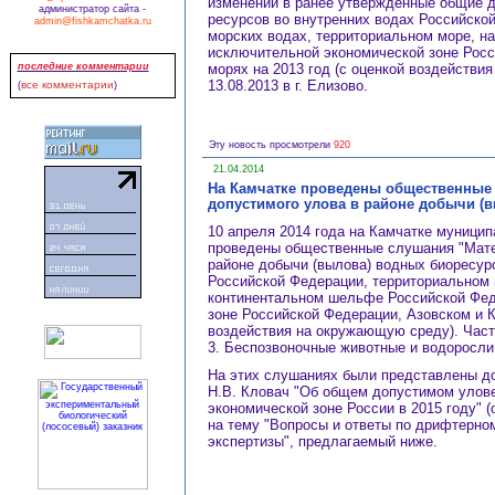
изменений в ранее утвержденные общие 
администратор сайта -
ресурсов во внутренних водах Российской
admin@fishkamchatka.ru
морских водах, территориальном море, н
исключительной экономической зоне Росс
последние комментарии
морях на 2013 год (с оценкой воздействи
13.08.2013 в г. Елизово.
все комментарии
(
)
Эту новость просмотрели
920
21.04.2014
На Камчатке проведены общественные
допустимого улова в районе добычи (
10 апреля 2014 года на Камчатке муници
проведены общественные слушания "Мате
районе добычи (вылова) водных биоресур
Российской Федерации, территориальном 
континентальном шельфе Российской Фед
зоне Российской Федерации, Азовском и К
воздействия на окружающую среду). Част
3. Беспозвоночные животные и водоросли
На этих слушаниях были представлены д
Н.В. Кловач "Об общем допустимом улове
экономической зоне России в 2015 году" (о
на тему "Вопросы и ответы по дрифтерно
экспертизы", предлагаемый ниже.