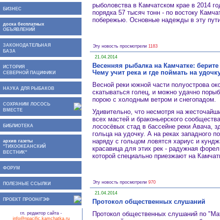
рыболовства в Камчатском крае в 2014 го
БИЗНЕС
порядка 57 тысяч тонн - по востоку Камча
побережью. Основные надежды в эту пут
доска бесплатных
ОБЪЯВЛЕНИЙ
ЗАКОНОДАТЕЛЬНАЯ
Эту новость просмотрели
1183
БАЗА
21.04.2014
Весенняя рыбалка на Камчатке: берите 
ИСТОРИЯ
Чему учит река и где поймать на удоч
СЕВЕРНОЙ ПАЦИФИКИ
Весной реки южной части полуострова ок
НАУКА ДЛЯ РЫБАКОВ
скатываться голец, и можно удачно порыб
порою с холодным ветром и снегопадом.
СОХРАНИМ ЛОСОСЬ
ВМЕСТЕ
Удивительно, что несмотря на жесточайш
всех мастей и браконьерского сообществ
лососёвых стад в бассейне реки Авача, з
БИБЛИОТЕКА
гольца на удочку. А на реках западного п
наряду с гольцом ловятся хариус и кундж
архив газеты
"ТИХООКЕАНСКИЙ
красавица для этих рек - радужная форел
ВЕСТНИК"
которой специально приезжают на Камчат
ФОРУМ
Эту новость просмотрели
970
ПОЛЕЗНЫЕ ССЫЛКИ
21.04.2014
ПРОЕКТ ПРООН/ГЭФ
Протокол общественных слушаний
Протокол общественных слушаний по "М
гл. редактор сайта -
info@npacific.kamchatka.ru