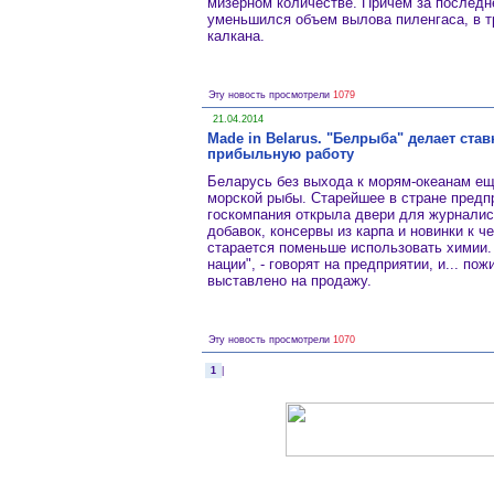
мизерном количестве. Причём за последн
уменьшился объем вылова пиленгаса, в тр
калкана.
Эту новость просмотрели
1079
21.04.2014
Made in Belarus. "Белрыба" делает ста
прибыльную работу
Беларусь без выхода к морям-океанам ещ
морской рыбы. Старейшее в стране предпр
госкомпания открыла двери для журналист
добавок, консервы из карпа и новинки к 
старается поменьше использовать химии. 
нации", - говорят на предприятии, и... п
выставлено на продажу.
Эту новость просмотрели
1070
1
|