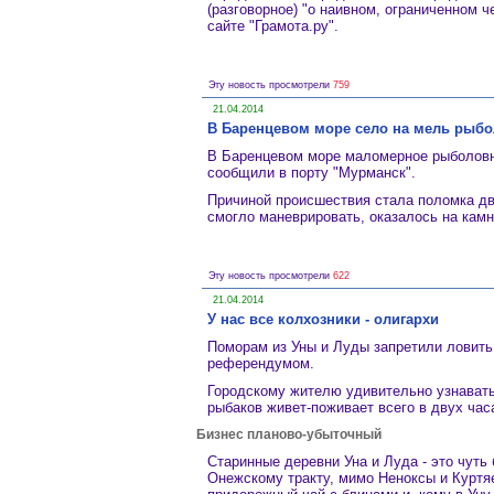
(разговорное) "о наивном, ограниченном 
сайте "Грамота.ру".
Эту новость просмотрели
759
21.04.2014
В Баренцевом море село на мель рыбо
В Баренцевом море маломерное рыболовно
сообщили в порту "Мурманск".
Причиной происшествия стала поломка дви
смогло маневрировать, оказалось на камн
Эту новость просмотрели
622
21.04.2014
У нас все колхозники - олигархи
Поморам из Уны и Луды запретили ловить
референдумом.
Городскому жителю удивительно узнавать
рыбаков живет-поживает всего в двух часа
Бизнес планово-убыточный
Старинные деревни Уна и Луда - это чуть
Онежскому тракту, мимо Неноксы и Куртяе