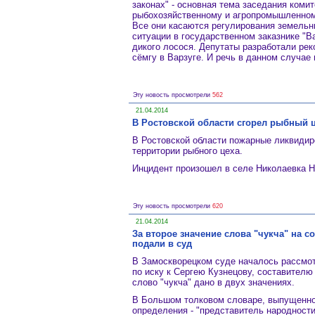
законах" - основная тема заседания коми
рыбохозяйственному и агропромышленном
Все они касаются регулирования земельн
ситуации в государственном заказнике "В
дикого лосося. Депутаты разработали ре
сёмгу в Варзуге. И речь в данном случае
Эту новость просмотрели
562
21.04.2014
В Ростовской области сгорел рыбный 
В Ростовской области пожарные ликвидир
территории рыбного цеха.
Инцидент произошел в селе Николаевка Н
Эту новость просмотрели
620
21.04.2014
За второе значение слова "чукча" на 
подали в суд
В Замоскворецком суде началось рассмот
по иску к Сергею Кузнецову, составителю
слово "чукча" дано в двух значениях.
В Большом толковом словаре, выпущенном
определения - "представитель народности 