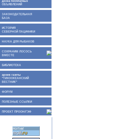
доска бесплатных
ОБЪЯВЛЕНИЙ
ЗАКОНОДАТЕЛЬНАЯ
БАЗА
ИСТОРИЯ
СЕВЕРНОЙ ПАЦИФИКИ
НАУКА ДЛЯ РЫБАКОВ
СОХРАНИМ ЛОСОСЬ
ВМЕСТЕ
БИБЛИОТЕКА
архив газеты
"ТИХООКЕАНСКИЙ
ВЕСТНИК"
ФОРУМ
ПОЛЕЗНЫЕ ССЫЛКИ
ПРОЕКТ ПРООН/ГЭФ