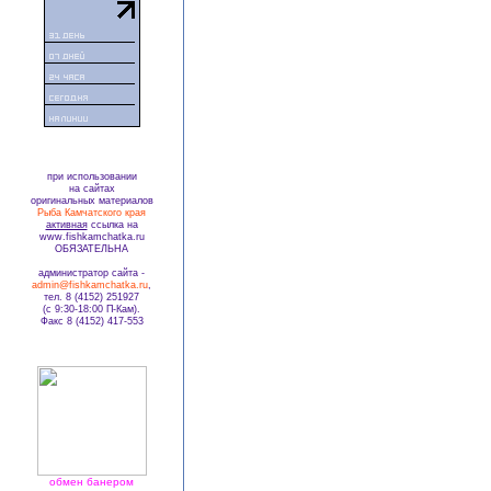
при использовании
на сайтах
оригинальных материалов
Рыба Камчатского края
активная
ссылка на
www.fishkamchatka.ru
ОБЯЗАТЕЛЬНА
администратор сайта -
admin@fishkamchatka.ru
,
тел. 8 (4152) 251927
(с 9:30-18:00 П-Кам).
Факс 8 (4152) 417-553
обмен банером