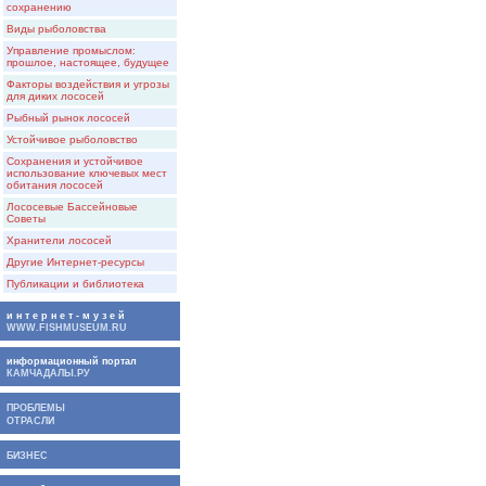
сохранению
Виды рыболовства
Управление промыслом:
прошлое, настоящее, будущее
Факторы воздействия и угрозы
для диких лососей
Рыбный рынок лососей
Устойчивое рыболовство
Сохранения и устойчивое
использование ключевых мест
обитания лососей
Лососевые Бассейновые
Советы
Хранители лососей
Другие Интернет-ресурсы
Публикации и библиотека
и н т е р н е т - м у з е й
WWW.FISHMUSEUM.RU
информационный портал
КАМЧАДАЛЫ.РУ
ПРОБЛЕМЫ
ОТРАСЛИ
БИЗНЕС