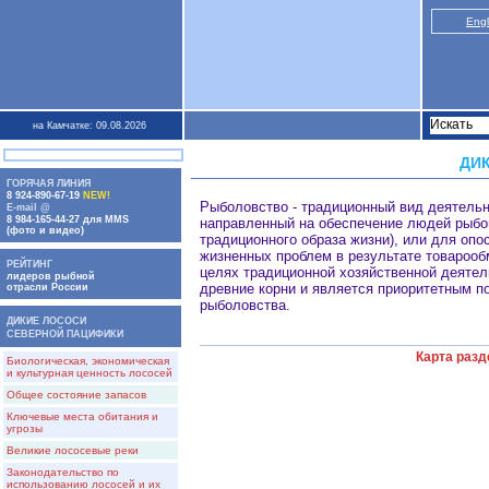
Engl
на Камчатке: 09.08.2026
ДИ
ГОРЯЧАЯ ЛИНИЯ
8 924-890-67-19
NEW!
Рыболовство - традиционный вид деятельн
E-mail @
8 984-165-44-27 для MMS
направленный на обеспечение людей рыбой
(фото и видео)
традиционного образа жизни), или для опо
жизненных проблем в результате товарооб
РЕЙТИНГ
целях традиционной хозяйственной деятел
лидеров рыбной
древние корни и является приоритетным п
отрасли России
рыболовства.
ДИКИЕ ЛОСОСИ
СЕВЕРНОЙ ПАЦИФИКИ
Карта разд
Биологическая, экономическая
и культурная ценность лососей
Общее состояние запасов
Ключевые места обитания и
угрозы
Великие лососевые реки
Законодательство по
использованию лососей и их