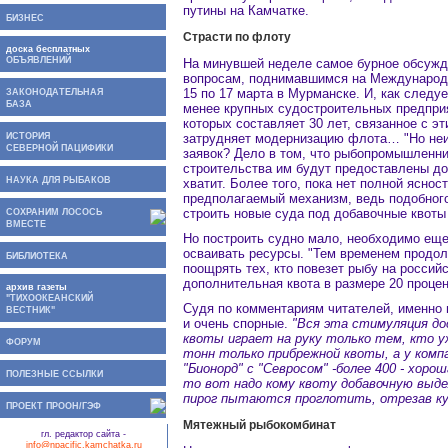
путины на Камчатке.
БИЗНЕС
Страсти по флоту
доска бесплатных
ОБЪЯВЛЕНИЙ
На минувшей неделе самое бурное обсужд
вопросам, поднимавшимся на Международн
15 по 17 марта в Мурманске. И, как следу
ЗАКОНОДАТЕЛЬНАЯ
БАЗА
менее крупных судостроительных предприя
которых составляет 30 лет, связанное с э
ИСТОРИЯ
затрудняет модернизацию флота… "Но неиз
СЕВЕРНОЙ ПАЦИФИКИ
заявок? Дело в том, что рыбопромышленни
строительства им будут предоставлены до
НАУКА ДЛЯ РЫБАКОВ
хватит. Более того, пока нет полной яснос
предполагаемый механизм, ведь подобного
строить новые суда под добавочные квоты
СОХРАНИМ ЛОСОСЬ
ВМЕСТЕ
Но построить судно мало, необходимо еще,
осваивать ресурсы. "Тем временем продол
БИБЛИОТЕКА
поощрять тех, кто повезет рыбу на россий
дополнительная квота в размере 20 проце
архив газеты
"ТИХООКЕАНСКИЙ
Судя по комментариям читателей, именно 
ВЕСТНИК"
и очень спорные.
"Вся эта стимуляция до
квоты играет на руку только тем, кто уж
ФОРУМ
тонн только прибрежной квоты, а у комп
"Бионорд" с "Севросом" -более 400 - хор
ПОЛЕЗНЫЕ ССЫЛКИ
то вот надо кому квоту добавочную выде
пирог пытаются проглотить, отрезав кусо
ПРОЕКТ ПРООН/ГЭФ
Мятежный рыбокомбинат
гл. редактор сайта -
info@npacific.kamchatka.ru