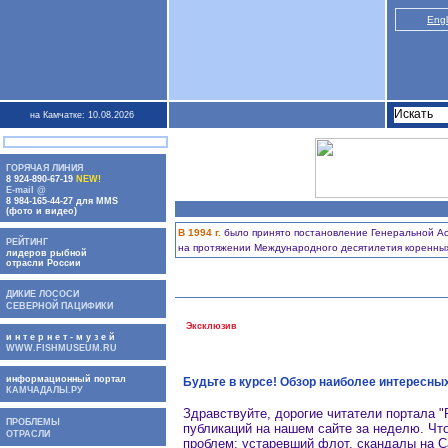
Engl
на Камчатке: 10.08.2026
ГОРЯЧАЯ ЛИНИЯ
8 924-890-67-19
NEW!
E-mail @
8 984-165-44-27 для MMS
(фото и видео)
В 1994 г.
было принято постановление Генеральной Ас
РЕЙТИНГ
на протяжении Международного десятилетия коренны
лидеров рыбной
отрасли России
ДИКИЕ ЛОСОСИ
СЕВЕРНОЙ ПАЦИФИКИ
Эксклюзив
и н т е р н е т - м у з е й
WWW.FISHMUSEUM.RU
информационный портал
Будьте в курсе! Обзор наиболее интересн
КАМЧАДАЛЫ.РУ
Здравствуйте, дорогие читатели портала 
ПРОБЛЕМЫ
публикаций на нашем сайте за неделю. Чт
ОТРАСЛИ
проблем: устаревший флот, скандалы на С