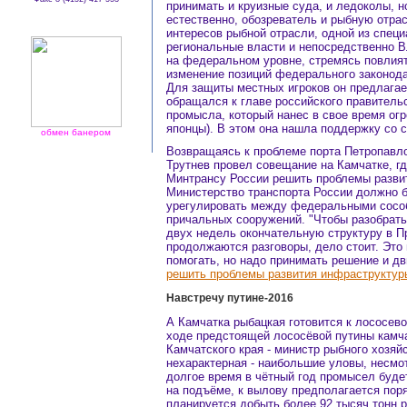
принимать и круизные суда, и ледоколы, н
естественно, обозреватель и рыбную отра
интересов рыбной отрасли, одной из специ
региональные власти и непосредственно 
на федеральном уровне, стремясь повлият
изменение позиций федерального законода
Для защиты местных игроков он предлагае
обращался к главе российского правитель
промысла, который нанес в свое время ог
японцы). В этом она нашла поддержку со с
обмен банером
Возвращаясь к проблеме порта Петропавл
Трутнев провел совещание на Камчатке, гд
Минтрансу России решить проблемы развит
Министерство транспорта России должно б
урегулировать между федеральными сосо
причальных сооружений. "Чтобы разобрать
двух недель окончательную структуру в П
продолжаются разговоры, дело стоит. Это 
помогать, но надо принимать решение и дви
решить проблемы развития инфраструктур
Навстречу путине-2016
А Камчатка рыбацкая готовится к лососево
ходе предстоящей лососёвой путины камч
Камчатского края - министр рыбного хозяй
нехарактерная - наибольшие уловы, несмот
долгое время в чётный год промысел буде
на подъёме, к вылову предполагается поря
планируется добыть более 92 тысяч тонн р