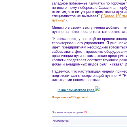
западное побережье Камчатки по горбуше 
по восточному побережью Сахалина - горб
отметил, что ситуация с промыслом други
специалистов не вызывает" (
"Более 150 ты
путины"
).
Министр в своем выступлении добавил, чт
путине начнётся после того, как соответ
"К сожалению, у нас ещё не прошло засед
территориального управления. Я уже неск
идёт, предприятиям необходимо готовитьс
забрасывать флот, привозить оборудование
организации путины камчатские предприяти
коллеги представят соответствующие реко
добычи анадромных видов рыб", - сказал 
Надеемся, что наступившая неделя принес
подготовиться к предстоящей путине. А "Р
читателями нашего портала.
Рыба Камчатского края
Понравилось? Поделись!
Эту новость просмотрели
49
Комментатор: