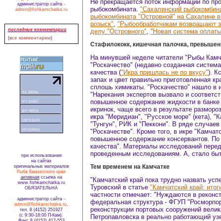
Не прекращается поток информации по про
администратор сайта -
рыбокомбината.
"Сахалинский рыбокомбин
admin@fishkamchatka.ru
рыбокомбината "Островной" на Сахалине в
розыск"
,
"Рыбообработчикам возвращают з
последние комментарии
делу "Островного"
,
"Новая система оплаты
все комментарии
(
)
Стафилококк, кишечная палочка, превышени
На минувшей неделе читатели "Рыбы Камча
"Роскачество" (недавно созданная система
качества (
"Икра пришлась не по вкусу"
). К
запах и цвет правильно приготовленная кра
сплошь химикаты. "Роскачество" нашло в 
"Нарекания экспертов вызвало и соответс
повышенное содержание жидкости в банке 
икринок, чаще всего в результате размор
икра "Меридиан", "Русское море" (кета), "К
"Тунгун", РИК и "Пеккони". В ряде случае
"Роскачестве". Кроме того, в икре "Камча
повышенное содержание консервантов. По 
качества". Материалы исследований перед
проведенным исследованиям. А, стало бы
при использовании
на сайтах
Тем временем на Камчатке
оригинальных материалов
Рыба Камчатского края
активная
ссылка на
"Камчатский край пока трудно назвать усп
www.fishkamchatka.ru
Туровский в статье
"Камчатский край: итоги
ОБЯЗАТЕЛЬНА
частности отмечает: "Нуждаются в реконс
администратор сайта -
федеральная структура - ФГУП "Росморпор
admin@fishkamchatka.ru
,
реконструкции портовых сооружений велик
тел. 8 (4152) 251927
(с 9:30-18:00 П-Кам).
Петропавловска в реально работающий узе
Факс 8 (4152) 417-553